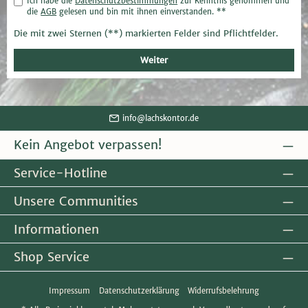
Ich habe die
Datenschutzbestimmungen
zur Kenntnis genommen und
die
AGB
gelesen und bin mit ihnen einverstanden. **
Die mit zwei Sternen (**) markierten Felder sind Pflichtfelder.
Weiter
info@lachskontor.de
Kein Angebot verpassen!
Service-Hotline
Unsere Communities
Informationen
Shop Service
Impressum
Datenschutzerklärung
Widerrufsbelehrung