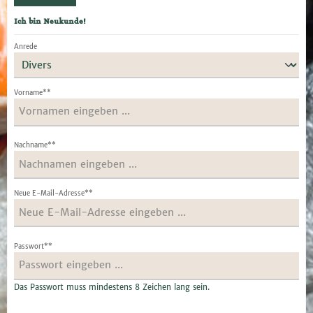
Ich bin Neukunde!
Persönliche Informationen
Anrede
Vorname**
Nachname**
Neue E-Mail-Adresse**
Passwort**
Das Passwort muss mindestens 8 Zeichen lang sein.