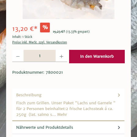
%
13,20 €*
15,23 €*
(13.33% gespart)
Inhalt:
1 Stück
Preise inkl. MwSt. zzgl. Versandkosten
Produkt Anzahl: Gib den gewünschten Wert ein oder benutze die Schaltflächen um die 
In den Warenkorb
Produktnummer:
7800021
Beschreibung
Fisch zum Grillen. Unser Paket "Lachs und Garnele "
für 2 Personen beinhaltet:2 frische Lachssteak á ca.
250g (lat. salmo s…
Mehr
Nährwerte und Produktdetails