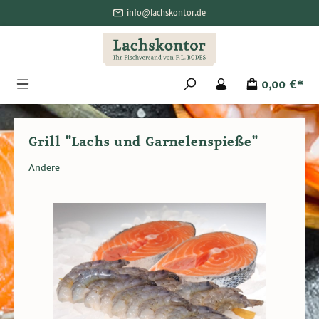
alt springen
info@lachskontor.de
0,00 €*
Grill "Lachs und Garnelenspieße"
Andere
Bildergalerie überspringen