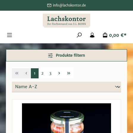
alt springen
info@lachskontor.de
0,00 €*
Produkte filtern
1
2
3