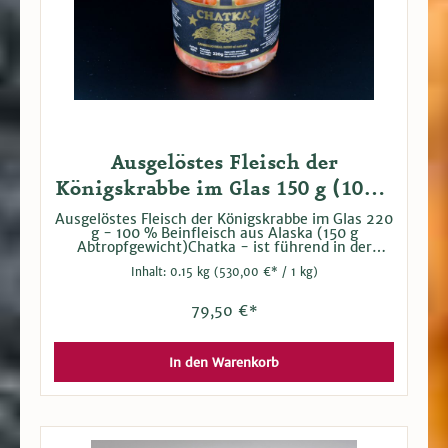
Ausgelöstes Fleisch der
Königskrabbe im Glas 150 g (100%
Beinfleisch)
Ausgelöstes Fleisch der Königskrabbe im Glas 220
g - 100 % Beinfleisch aus Alaska (150 g
Abtropfgewicht)Chatka - ist führend in der
Herstellung von Konserven aus der echten, roten
Inhalt:
0.15 kg
(530,00 €* / 1 kg)
Königskrabbe (Paralithodes camchaticus), die in
den kalten Gewässern der Beringsee und
Barentssee gefangen wird. Die Königskrabbe wird
79,50 €*
aufgrund ihres Geschmackes und einzigartigen
Textur als eine der exklusivsten Meeresfrüchte
der Welt angesehen.
In den Warenkorb