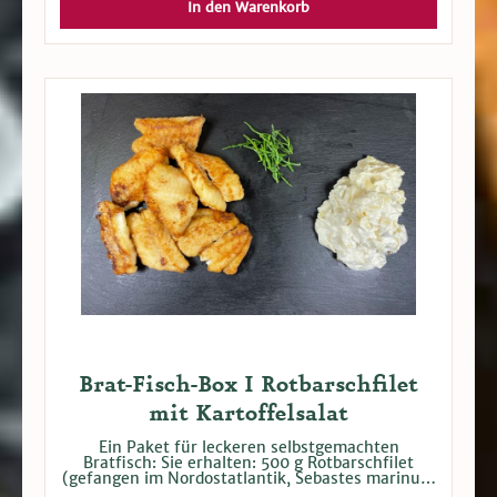
Flussmündungen gefangen. Exemplare dieser
In den Warenkorb
Barschfamilie können bis 1,4 Meter bei 50 Kg
Gewicht groß werden und sind dabei keine
unbedingte Seltenheit. Das Filet ist geschuppt mit
Haut, praktisch grätenfrei. Aus getauter Ware.
Brat-Fisch-Box I Rotbarschfilet
mit Kartoffelsalat
Ein Paket für leckeren selbstgemachten
Bratfisch: Sie erhalten: 500 g Rotbarschfilet
(gefangen im Nordostatlantik, Sebastes marinus)
500 g Kartoffelsalat mit Mayonnaise 300 g