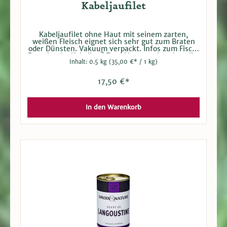
Kabeljaufilet
Kabeljaufilet ohne Haut mit seinem zarten,
weißen Fleisch eignet sich sehr gut zum Braten
oder Dünsten. Vakuum verpackt. Infos zum Fisch:
Dorsch oder Kabeljau? Zwei Namen, aber derselbe
Inhalt:
0.5 kg
(35,00 €* / 1 kg)
Fisch. Allgemein bezeichnet man junge, noch
nicht geschlechtsreife Tiere als Dorsch,
ausgewachsen nennt man sie dann Kabeljau. Er
17,50 €*
kommt in Schwärmen als Wanderfisch, aber auch
als ortsgebundene Küstenart fast im gesamten
Nordatlantik, in der Nordsee und in der Ostsee
vor. Sein weißes Fleisch ist mager, schmeckt
In den Warenkorb
vorzüglich und lässt sich auf unterschiedlichste
Art zubereiten.