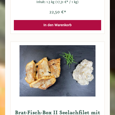
Inhalt:
1.3 kg
(17,31 €* / 1 kg)
Fischbackmehl (Weizenmehl, Kartoffelstärke,
Salz, Dextrose, Backtriebmittel: E500) Einfach die
Fischfilets in dem Fischbackmehl wenden und
22,50 €*
dann in heißem Öl braten. Kartoffelsalat dazu
genießen.
In den Warenkorb
Brat-Fisch-Box II Seelachfilet mit