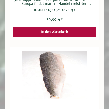
geschuppt. vakuum verpackt. Infos zum Fisch: In
Europa findet man im Handel meist den
Atlantischen Lachs aus Aquakulturen in
Inhalt:
1.2 kg
(33,25 €* / 1 kg)
Norwegen. Ob gegrillt, gebraten, geräuchert,
gekocht oder mariniert: Lachs ist in Deutschland
sehr beliebt. Neben dem guten Geschmack
39,90 €*
überzeugt er auch durch einen hohen Anteil an
wertvollen Omega-3-Fettsäuren.
In den Warenkorb