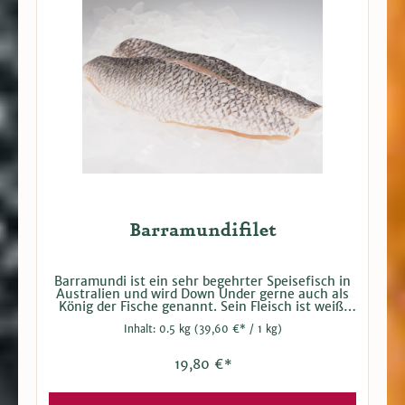
Barramundifilet
Barramundi ist ein sehr begehrter Speisefisch in
Australien und wird Down Under gerne auch als
König der Fische genannt. Sein Fleisch ist weiß,
saftig, zart, fettarm aber von fester Konsistenz.
Inhalt:
0.5 kg
(39,60 €* / 1 kg)
Der reine Geschmack zeichnet dieses Filet aus.
Das Filet verträgt kräftige Würzungen und eignet
sich somit auch für die Zubereitung im Ofen oder
19,80 €*
auf dem Grill. Der Lebensraum des Barramundi ist
das Süss- wie auch das Salzwasser. Von
Sportfischern wird er gerne in Küstennähe und in