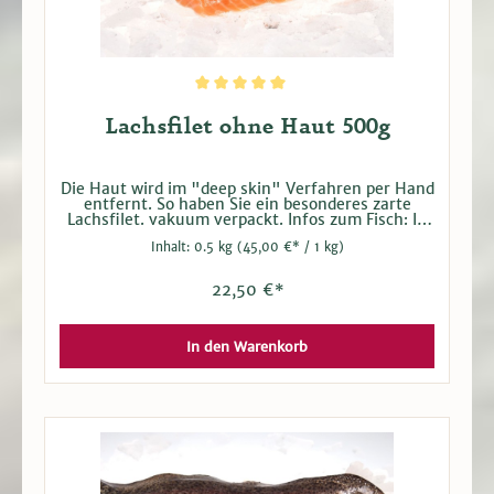
Durchschnittliche Bewertung von 5 von 5 Sternen
Lachsfilet ohne Haut 500g
Die Haut wird im "deep skin" Verfahren per Hand
entfernt. So haben Sie ein besonderes zarte
Lachsfilet. vakuum verpackt. Infos zum Fisch: In
Europa findet man im Handel meist den
Inhalt:
0.5 kg
(45,00 €* / 1 kg)
Atlantischen Lachs aus Aquakulturen in
Norwegen. Ob gegrillt, gebraten, geräuchert,
gekocht oder mariniert: Lachs ist in Deutschland
22,50 €*
sehr beliebt. Neben dem guten Geschmack
überzeugt er auch durch einen hohen Anteil an
wertvollen Omega-3-Fettsäuren.
In den Warenkorb