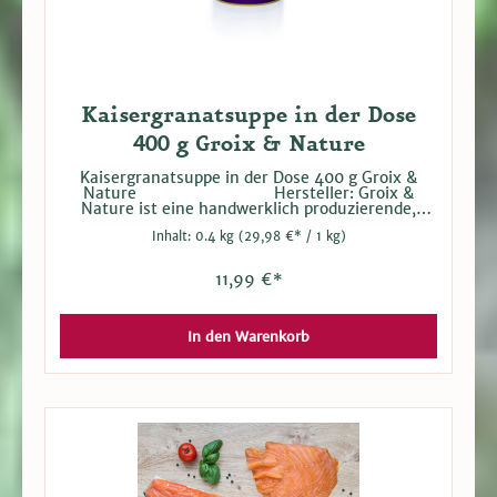
Kaisergranatsuppe in der Dose
400 g Groix & Nature
Kaisergranatsuppe in der Dose 400 g Groix &
Nature Hersteller: Groix &
Nature ist eine handwerklich produzierende,
familiengeführte Konservenfabrik mit Sitz auf
Inhalt:
0.4 kg
(29,98 €* / 1 kg)
einer kleinen Insel in der Bretagne, wo man seit
21 Jahren eine Reihe von Fischkonserven,
Rillettes, Suppen und Spezialitäten herstellt. Bei
11,99 €*
der Herstellung unterstützt man durch bewusste
Auswahl der Rohstoffe die kleinen, lokalen
Fischereien und beschäftigt in der Produktion
Bewohner der Insel. Die traditionellen Rezepte
In den Warenkorb
dieser letzten Konservenfabrik auf Groix spiegeln
dieses kulinarische Erbe wider.