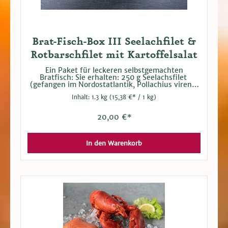
Brat-Fisch-Box III Seelachfilet &
Rotbarschfilet mit Kartoffelsalat
Ein Paket für leckeren selbstgemachten
Bratfisch: Sie erhalten: 250 g Seelachsfilet
(gefangen im Nordostatlantik, Pollachius virens)
250 g Rotbarschfilet (gefangen im
Inhalt:
1.3 kg
(15,38 €* / 1 kg)
Nordostatlantik, Sebastes marinus) 500 g
Kartoffelsalat mit Mayonnaise 300 g
Fischbackmehl (Weizenmehl, Kartoffelstärke,
20,00 €*
Salz, Dextrose, Backtriebmittel: E500) Einfach die
Fischfilets in dem Fischbackmehl wenden und
dann in heißem Öl braten. Kartoffelsalat dazu
genießen.
In den Warenkorb