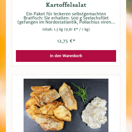
Kartoffelsalat
Ein Paket für leckeren selbstgemachten
Bratfisch: Sie erhalten: 500 g Seelachsfilet
(gefangen im Nordostatlantik, Pollachius virens)
500 g Kartoffelsalat mit Mayonnaise 300 g
Inhalt:
1.3 kg
(9,81 €* / 1 kg)
Fischbackmehl (Weizenmehl, Kartoffelstärke,
Salz, Dextrose, Backtriebmittel: E500) Einfach die
Fischfilets in dem Fischbackmehl wenden und
12,75 €*
dann in heißem Öl braten. Kartoffelsalat dazu
genießen.
In den Warenkorb