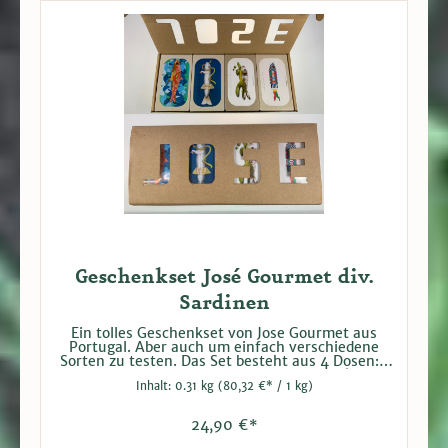
Geschenkset José Gourmet div.
Sardinen
Ein tolles Geschenkset von Jose Gourmet aus
Portugal. Aber auch um einfach verschiedene
Sorten zu testen. Das Set besteht aus 4 Dosen: 1
Dose Sardinen in nativem Olivenöl Extra (125 g
Inhalt:
0.31 kg
(80,32 €* / 1 kg)
Netto / 90 g Abtropfgewicht) 1 Dose
Makrelenfilets in Olivenöl (125 g Netto / 90 g
Abtropfgewicht) 1 Dose Kleine Sardinen in
24,90 €*
nativem Olivenöl Extra (90 g Netto / 65 g
Abtrofgewicht) 1 Dose Kleine Sardinen in