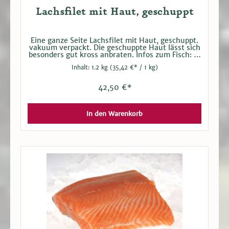
Lachsfilet mit Haut, geschuppt
Eine ganze Seite Lachsfilet mit Haut, geschuppt.
vakuum verpackt. Die geschuppte Haut lässt sich
besonders gut kross anbraten. Infos zum Fisch: In
Europa findet man im Handel meist den
Inhalt:
1.2 kg
(35,42 €* / 1 kg)
Atlantischen Lachs aus Aquakulturen in
Norwegen. Ob gegrillt, gebraten, geräuchert,
gekocht oder mariniert: Lachs ist in Deutschland
42,50 €*
sehr beliebt. Neben dem guten Geschmack
überzeugt er auch durch einen hohen Anteil an
wertvollen Omega-3-Fettsäuren.
In den Warenkorb