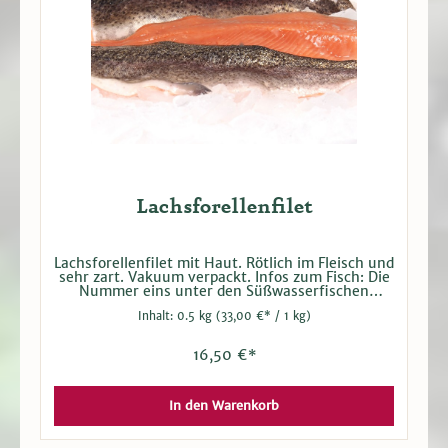
Lachsforellenfilet
Lachsforellenfilet mit Haut. Rötlich im Fleisch und
sehr zart. Vakuum verpackt. Infos zum Fisch: Die
Nummer eins unter den Süßwasserfischen
punktet durch ihr mageres, grätenarmes Fleisch.
Inhalt:
0.5 kg
(33,00 €* / 1 kg)
Es ist hell, zart und besonders fein im Geschmack.
Forellen werden heute überwiegend in
Teichwirtschaften gezüchtet. Das Fleisch der
16,50 €*
Lachsforelle erhält wird durch die Ernährung mit
Bachflohkrebsen ihre rötliche Färbung.
In den Warenkorb