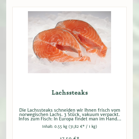
Lachssteaks
Die Lachssteaks schneiden wir Ihnen frisch vom
norwegischen Lachs. 3 Stück, vakuum verpackt.
Infos zum Fisch: In Europa findet man im Handel
meist den Atlantischen Lachs aus Aquakulturen
Inhalt:
0.55 kg
(31,82 €* / 1 kg)
in Norwegen. Ob gegrillt, gebraten, geräuchert,
gekocht oder mariniert: Lachs ist in Deutschland
sehr beliebt. Neben dem guten Geschmack
17,50 €*