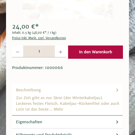
24,00 €*
Inhalt:
0.5 kg
(48,00 €* / 1 kg)
Preise inkl. MwSt. zzgl. Versandkosten
Produkt Anzahl: Gib den gewünschten Wert ein oder benutze die Schaltflächen um die 
In den Warenkorb
Produktnummer:
1000066
Beschreibung
Zur Zeit gibt es nur Skrei (der Winterkabeljau).
Leckeres festes Fleisch. Kabeljau-Rückenfilet oder auch
Loin ist das beste…
Mehr
Eigenschaften
Nährwerte und Produktdetails