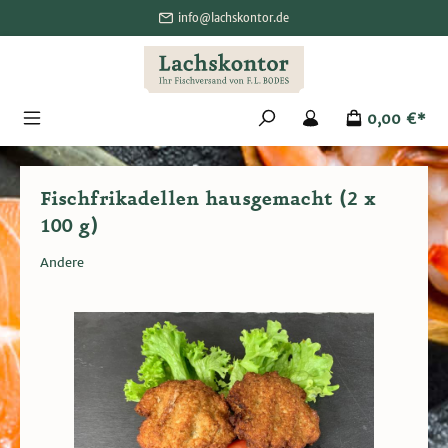
alt springen
info@lachskontor.de
0,00 €*
Fischfrikadellen hausgemacht (2 x
100 g)
Andere
Bildergalerie überspringen