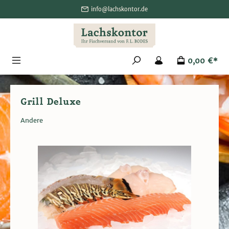
alt springen
info@lachskontor.de
0,00 €*
Grill Deluxe
Andere
Bildergalerie überspringen