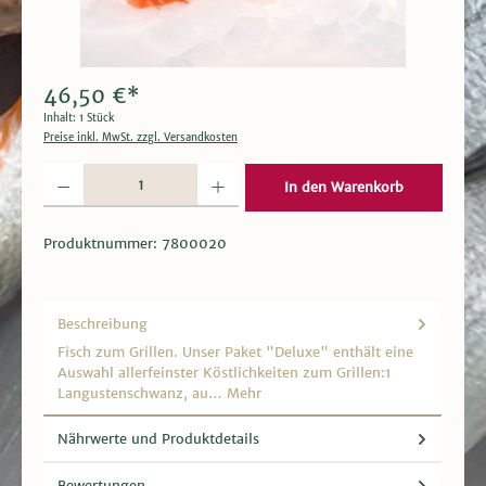
46,50 €*
Inhalt:
1 Stück
Preise inkl. MwSt. zzgl. Versandkosten
Produkt Anzahl: Gib den gewünschten Wert ein oder benutze die Schaltflächen um die 
In den Warenkorb
Produktnummer:
7800020
Beschreibung
Fisch zum Grillen. Unser Paket "Deluxe" enthält eine
Auswahl allerfeinster Köstlichkeiten zum Grillen:1
Langustenschwanz, au…
Mehr
Nährwerte und Produktdetails
Bewertungen