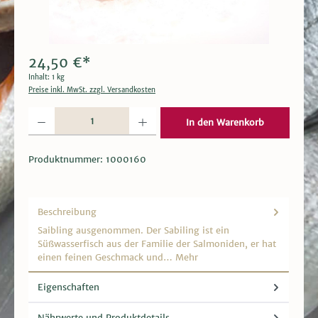
24,50 €*
Inhalt:
1 kg
Preise inkl. MwSt. zzgl. Versandkosten
Produkt Anzahl: Gib den gewünschten Wert ein oder benutze die Schaltflächen um die 
In den Warenkorb
Produktnummer:
1000160
Beschreibung
Saibling ausgenommen. Der Sabiling ist ein
Süßwasserfisch aus der Familie der Salmoniden, er hat
einen feinen Geschmack und…
Mehr
Eigenschaften
Nährwerte und Produktdetails