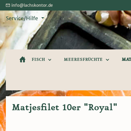
info@lachskontor.de
springen
Zur Hauptnavigation springen
Service/Hilfe
FISCH
MEERESFRÜCHTE
MAT
Matjesfilet 10er "Royal"