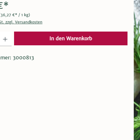
€*
(36,27 €* / 1 kg)
St. zzgl. Versandkosten
 Gib den gewünschten Wert ein oder benutze die Schaltflächen um die Anza
In den Warenkorb
mmer:
3000813