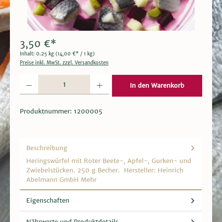
3,50 €*
Inhalt:
0.25 kg
(14,00 €* / 1 kg)
Preise inkl. MwSt. zzgl. Versandkosten
Produkt Anzahl: Gib den gewünschten Wert ein oder benutze die Schaltflächen um die 
In den Warenkorb
Produktnummer:
1200005
Beschreibung
Heringswürfel mit Roter Beete-, Apfel-, Gurken- und
Zwiebelstücken. 250 g Becher. Hersteller: Heinrich
Abelmann GmbH
Mehr
Eigenschaften
Nährwerte und Produktdetails