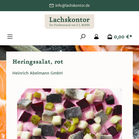
alt springen
info@lachskontor.de
0,00 €*
Heringssalat, rot
Heinrich Abelmann GmbH
Bildergalerie überspringen