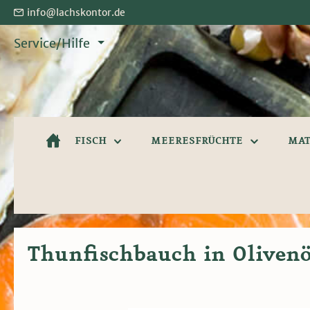
info@lachskontor.de
springen
Zur Hauptnavigation springen
Service/Hilfe
FISCH
MEERESFRÜCHTE
MAT
Thunfischbauch in Olivenöl