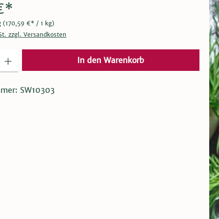
€*
g
(170,59 €* / 1 kg)
St. zzgl. Versandkosten
 Gib den gewünschten Wert ein oder benutze die Schaltflächen um die Anza
In den Warenkorb
mmer:
SW10303